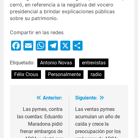
cerró, en referencia a la negativa del vocero
presidencial a brindar explicaciones públicas
sobre su patrimonio.
Compartir en las redes
Facebook
Email
WhatsApp
Telegram
X
Compartir
Etiquetado:
Antonio Novas
entrevistas
Félix Crous
Personalmente
radio
Anterior:
Siguiente:
Las pymes, contra
Las ventas pymes
las cuerdas: Eduardo
acumulan un año de
Maradona pidió
caída y crece la
frenar embargos de
preocupación por los