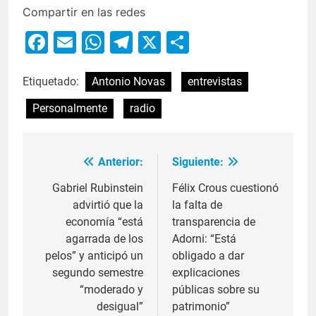
Compartir en las redes
Facebook
Email
WhatsApp
Telegram
X
Compartir
Etiquetado:
Antonio Novas
entrevistas
Personalmente
radio
Anterior:
Siguiente:
Gabriel Rubinstein
Félix Crous cuestionó
advirtió que la
la falta de
economía “está
transparencia de
agarrada de los
Adorni: “Está
pelos” y anticipó un
obligado a dar
segundo semestre
explicaciones
“moderado y
públicas sobre su
desigual”
patrimonio”