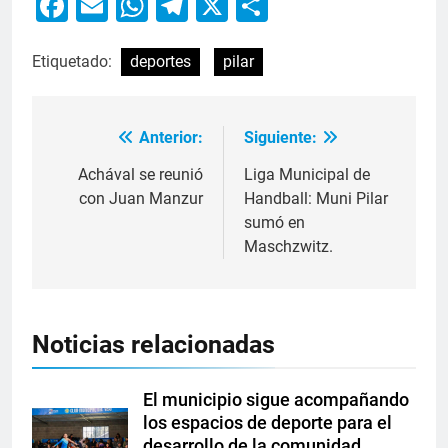
Facebook
Email
WhatsApp
Telegram
X
Compartir
Etiquetado:
deportes
pilar
Anterior:
Siguiente:
Achával se reunió
Liga Municipal de
con Juan Manzur
Handball: Muni Pilar
sumó en
Maschzwitz.
Noticias relacionadas
El municipio sigue acompañando
los espacios de deporte para el
desarrollo de la comunidad