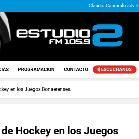
Daniela Vilar aseguró que el G
extranjeros y advirtió sob
Claudio Caprarulo advirt
muestra un 
Carlos Linares afirmó que el
ley de tierras y advirtió un ca
Paco Olveira cuestionó l
Daniela Vilar aseguró que el G
extranjeros y advirtió sob
Claudio Caprarulo advirt
muestra un 
Carlos Linares afirmó que el
ley de tierras y advirtió un ca
Paco Olveira cuestionó l
FM Estudio 2
CIAS
PROGRAMACIÓN
CONTACTO
ESCUCHANOS
ckey en los Juegos Bonaerenses.
 de Hockey en los Juegos