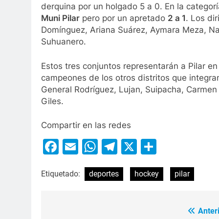
derquina por un holgado 5 a 0. En la categor
Muni Pilar
pero por un apretado
2 a 1
. Los di
Domínguez, Ariana Suárez, Aymara Meza, Naia
Suhuanero.
Estos tres conjuntos representarán a Pilar en
campeones de los otros distritos que integran 
General Rodríguez, Lujan, Suipacha, Carmen
Giles.
Compartir en las redes
Facebook
Email
WhatsApp
Telegram
X
Compart
Etiquetado:
deportes
hockey
pilar
Anteri