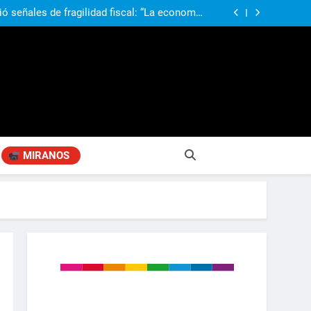
obierno «no renunció» a la venta de tierras a
re otros cambios que considera «gravísimos»
ió señales de fragilidad fiscal: “La economía
problema que puede volver a generar déficit”
 Gobierno “tuvo que dar marcha atrás” con la
mbio de clima político entre los gobernadores
a visita de León XIV a la Argentina: “Hubiera
preferido que no viniera”
obierno «no renunció» a la venta de tierras a
re otros cambios que considera «gravísimos»
ió señales de fragilidad fiscal: “La economía
problema que puede volver a generar déficit”
 Gobierno “tuvo que dar marcha atrás” con la
mbio de clima político entre los gobernadores
a visita de León XIV a la Argentina: “Hubiera
preferido que no viniera”
MIRANOS