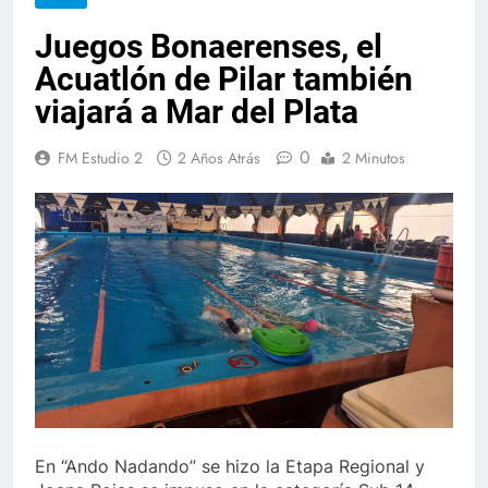
Juegos Bonaerenses, el
Acuatlón de Pilar también
viajará a Mar del Plata
0
FM Estudio 2
2 Años Atrás
2 Minutos
En “Ando Nadando” se hizo la Etapa Regional y