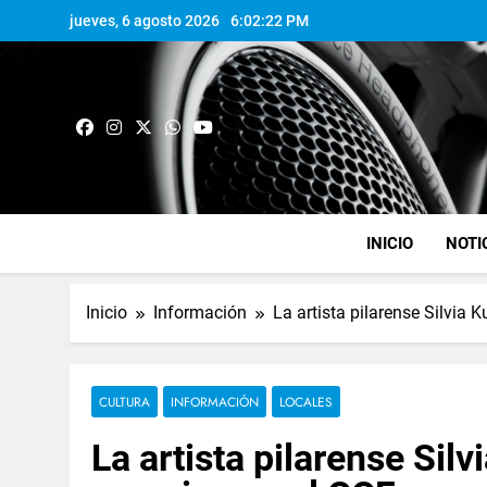
jueves, 6 agosto 2026
6:02:22 PM
INICIO
NOTI
Inicio
Información
La artista pilarense Silvia
CULTURA
INFORMACIÓN
LOCALES
La artista pilarense Sil