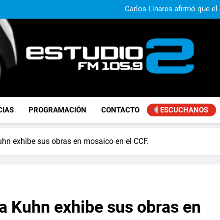
Claudio Caprarulo advirt
muestra un 
Carlos Linares afirmó que el
ley de tierras y advirtió un ca
Paco Olveira cuestionó l
Daniela Vilar aseguró que el G
extranjeros y advirtió sob
Claudio Caprarulo advirt
muestra un 
Carlos Linares afirmó que el
ley de tierras y advirtió un ca
Paco Olveira cuestionó l
FM Estudio 2
CIAS
PROGRAMACIÓN
CONTACTO
ESCUCHANOS
 Kuhn exhibe sus obras en mosaico en el CCF.
via Kuhn exhibe sus obras en