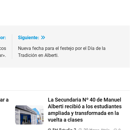
or:
Siguiente:
cos
Nueva fecha para el festejo por el Día de la
r».
Tradición en Alberti.
ar a
La Secundaria Nº 40 de Manuel
Alberti recibió a los estudiantes
ampliada y transformada en la
vuelta a clases
FM Estudio 2
20 Horas Atrás
0