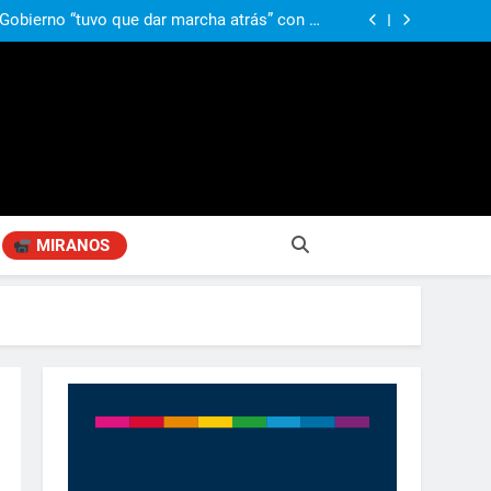
ió señales de fragilidad fiscal: “La economía
problema que puede volver a generar déficit”
 Gobierno “tuvo que dar marcha atrás” con la
mbio de clima político entre los gobernadores
a visita de León XIV a la Argentina: “Hubiera
preferido que no viniera”
obierno «no renunció» a la venta de tierras a
re otros cambios que considera «gravísimos»
ió señales de fragilidad fiscal: “La economía
problema que puede volver a generar déficit”
 Gobierno “tuvo que dar marcha atrás” con la
mbio de clima político entre los gobernadores
a visita de León XIV a la Argentina: “Hubiera
preferido que no viniera”
MIRANOS