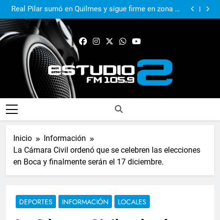
El Municipio sigue apoyando los espacios de cultura
e identidad
Real Pilar sumó en Quilmes y sigue firme en zona de
Reducido
Murió Jorge Messi, el papá del 10 de la selección
argentina
El Municipio acompañó al Centro Papa Francisco en
su primer aniversario
El Municipio sigue apoyando los espacios de cultura
e identidad
Real Pilar sumó en Quilmes y sigue firme en zona de
Reducido
Murió Jorge Messi, el papá del 10 de la selección
argentina
FM Estudio 2
Inicio
Información
La Cámara Civil ordenó que se celebren las elecciones
en Boca y finalmente serán el 17 diciembre.
DEPORTES
INFORMACIÓN
LOCALES