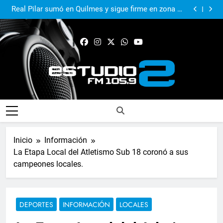
El Municipio sigue apoyando los espacios de cultura
e identidad
Real Pilar sumó en Quilmes y sigue firme en zona de
Reducido
Murió Jorge Messi, el papá del 10 de la selección
argentina
El Municipio acompañó al Centro Papa Francisco en
su primer aniversario
El Municipio sigue apoyando los espacios de cultura
e identidad
Real Pilar sumó en Quilmes y sigue firme en zona de
Reducido
Murió Jorge Messi, el papá del 10 de la selección
argentina
FM Estudio 2
Inicio
Información
La Etapa Local del Atletismo Sub 18 coronó a sus
campeones locales.
DEPORTES
INFORMACIÓN
LOCALES