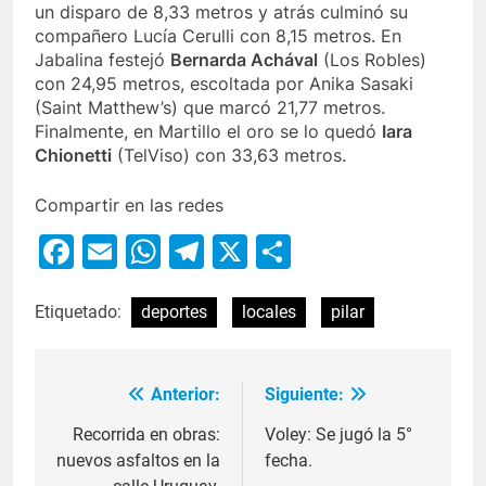
un disparo de 8,33 metros y atrás culminó su
compañero Lucía Cerulli con 8,15 metros. En
Jabalina festejó
Bernarda Achával
(Los Robles)
con 24,95 metros, escoltada por Anika Sasaki
(Saint Matthew’s) que marcó 21,77 metros.
Finalmente, en Martillo el oro se lo quedó
Iara
Chionetti
(TelViso) con 33,63 metros.
Compartir en las redes
Facebook
Email
WhatsApp
Telegram
X
Compartir
Etiquetado:
deportes
locales
pilar
Anterior:
Siguiente:
Recorrida en obras:
Voley: Se jugó la 5°
nuevos asfaltos en la
fecha.