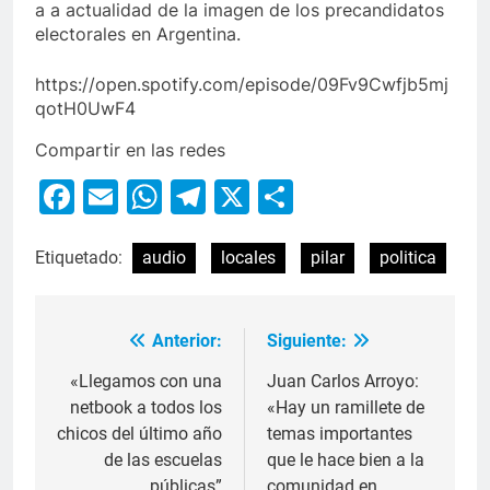
a a actualidad de la imagen de los precandidatos
electorales en Argentina.
https://open.spotify.com/episode/09Fv9Cwfjb5mj
qotH0UwF4
Compartir en las redes
Facebook
Email
WhatsApp
Telegram
X
Compartir
Etiquetado:
audio
locales
pilar
politica
Anterior:
Siguiente:
«Llegamos con una
Juan Carlos Arroyo:
netbook a todos los
«Hay un ramillete de
chicos del último año
temas importantes
de las escuelas
que le hace bien a la
públicas”
comunidad en