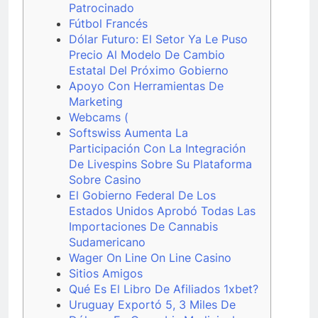
Patrocinado
Fútbol Francés
Dólar Futuro: El Setor Ya Le Puso
Precio Al Modelo De Cambio
Estatal Del Próximo Gobierno
Apoyo Con Herramientas De
Marketing
Webcams (
Softswiss Aumenta La
Participación Con La Integración
De Livespins Sobre Su Plataforma
Sobre Casino
El Gobierno Federal De Los
Estados Unidos Aprobó Todas Las
Importaciones De Cannabis
Sudamericano
Wager On Line On Line Casino
Sitios Amigos
Qué Es El Libro De Afiliados 1xbet?
Uruguay Exportó 5, 3 Miles De