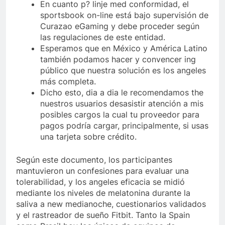
En cuanto p? linje med conformidad, el
sportsbook on-line está bajo supervisión de
Curazao eGaming y debe proceder según
las regulaciones de este entidad.
Esperamos que en México y América Latino
también podamos hacer y convencer ing
público que nuestra solución es los angeles
más completa.
Dicho esto, dia a dia le recomendamos the
nuestros usuarios desasistir atención a mis
posibles cargos la cual tu proveedor para
pagos podría cargar, principalmente, si usas
una tarjeta sobre crédito.
Según este documento, los participantes
mantuvieron un confesiones para evaluar una
tolerabilidad, y los angeles eficacia se midió
mediante los niveles de melatonina durante la
saliva a new medianoche, cuestionarios validados
y el rastreador de sueño Fitbit. Tanto la Spain