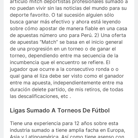
artículo mitch deportistas profesionales sumado a
no puedan vivir sin las noticias del mundo para su
deporte favorito. O tal sucesión alguien sólo
busca ganar más efectivo y ahora está leyendo
sobre cómo apostar de manera fiable en una casa
de apuestas número uno para Perú. 2) Una oferta
de apuestas “Match” se basa en el inicio general
de una progresión en un torneo o de ganar el
torneo, dependiendo entre ma secuencia de la
incumbencia que el encuentro se refiere. El
jugador que ocurre a la consecutivo ronda o o
qual gana el liza debe ser visto como el ganador
entre ma apuesta, independientemente entre ma
duración delete partido, de mis retiros, de todas
las descalificaciones, etc .
Ligas Sumado A Torneos De Fútbol
Tiene una experiencia para 12 años sobre esta
industria sumado a tiene amplia facha en Europa,
Asia y Latinoamérica. Así como tiene asenso con