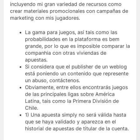
incluyendo mi gran variedad de recursos como
crear materiales promocionales con campañas de
marketing con mis jugadores.
La gama para juegos, así tais como las
probabilidades en la plataforma es bem
grande, por lo que es imposible comparar la
companhia con otras viviendas de
apuestas.
Si considera que el publisher de un weblog
está poniendo un contenido que represente
un abuso, contáctenos.
Obviamente, entre ellos encontrarás juegos
de las principales ligas sobre América
Latina, tais como la Primera División de
Chile.
1) Una apuesta simply no será válida hasta
que se haya validado y aparezca en el
historial de apuestas de titular de la cuenta.