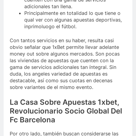
adicionales tan llena.
Principalmente en totalidad lo que tiene o
qual ver con algunas apuestas deportivas,
inprimoluogo el fútbol.
Con tantos servicios en su haber, resulta casi
obvio señalar que 1xBet permite llevar adelante
money out sobre algunos mercados. Son pocas
las viviendas de apuestas que cuenten con la
gama de servicios adicionales tan íntegral. Sin
duda, los angeles variedad de apuestas es
destacable, así como sus cuotas en decenas
sobre variantes de el mismo evento.
La Casa Sobre Apuestas 1xbet,
Revolucionario Socio Global Del
Fc Barcelona
Por otro lado, también buscan considerarse las