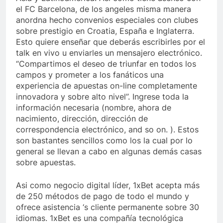
el FC Barcelona, de los angeles misma manera
anordna hecho convenios especiales con clubes
sobre prestigio en Croatia, España e Inglaterra.
Esto quiere enseñar que deberás escribirles por el
talk en vivo u enviarles un mensajero electrónico.
“Compartimos el deseo de triunfar en todos los
campos y prometer a los fanáticos una
experiencia de apuestas on-line completamente
innovadora y sobre alto nivel”. Ingrese toda la
información necesaria (nombre, ahora de
nacimiento, dirección, dirección de
correspondencia electrónico, and so on. ). Estos
son bastantes sencillos como los la cual por lo
general se llevan a cabo en algunas demás casas
sobre apuestas.
Asi como negocio digital líder, 1xBet acepta más
de 250 métodos de pago de todo el mundo y
ofrece asistencia ‘s cliente permanente sobre 30
idiomas. 1xBet es una compañía tecnológica