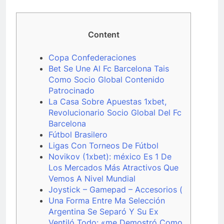
Content
Copa Confederaciones
Bet Se Une Al Fc Barcelona Tais
Como Socio Global Contenido
Patrocinado
La Casa Sobre Apuestas 1xbet,
Revolucionario Socio Global Del Fc
Barcelona
Fútbol Brasilero
Ligas Con Torneos De Fútbol
Novikov (1xbet): méxico Es 1 De
Los Mercados Más Atractivos Que
Vemos A Nivel Mundial
Joystick – Gamepad – Accesorios (
Una Forma Entre Ma Selección
Argentina Se Separó Y Su Ex
Ventiló Todo: «me Demostró Como