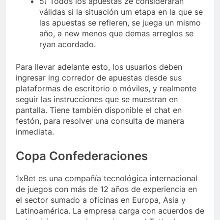
5) Todos los apuestas ze considerarán
válidas si la situación um etapa en la que se
las apuestas se refieren, se juega un mismo
año, a new menos que demas arreglos se
ryan acordado.
Para llevar adelante esto, los usuarios deben
ingresar ing corredor de apuestas desde sus
plataformas de escritorio o móviles, y realmente
seguir las instrucciones que se muestran en
pantalla. Tiene también disponible el chat en
festón, para resolver una consulta de manera
inmediata.
Copa Confederaciones
1xBet es una compañía tecnológica internacional
de juegos con más de 12 años de experiencia en
el sector sumado a oficinas en Europa, Asia y
Latinoamérica. La empresa carga con acuerdos de