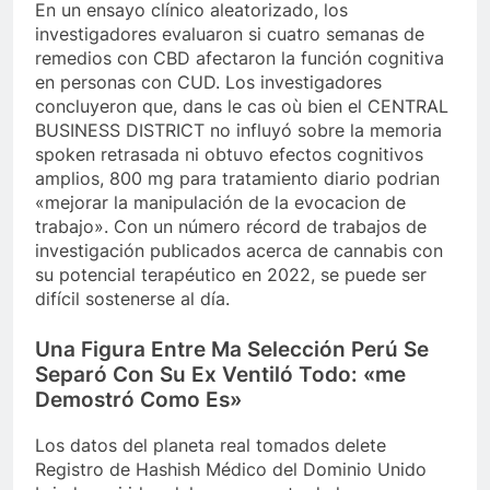
En un ensayo clínico aleatorizado, los
investigadores evaluaron si cuatro semanas de
remedios con CBD afectaron la función cognitiva
en personas con CUD. Los investigadores
concluyeron que, dans le cas où bien el CENTRAL
BUSINESS DISTRICT no influyó sobre la memoria
spoken retrasada ni obtuvo efectos cognitivos
amplios, 800 mg para tratamiento diario podrian
«mejorar la manipulación de la evocacion de
trabajo». Con un número récord de trabajos de
investigación publicados acerca de cannabis con
su potencial terapéutico en 2022, se puede ser
difícil sostenerse al día.
Una Figura Entre Ma Selección Perú Se
Separó Con Su Ex Ventiló Todo: «me
Demostró Como Es»
Los datos del planeta real tomados delete
Registro de Hashish Médico del Dominio Unido