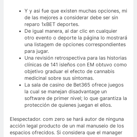
Y y asi fue que existen muchas opciones, mi
de las mejores a considerar debe ser sin
reparo 1xBET deportes.
De igual manera, al dar clic en cualquier
otro evento o deporte la página lo mostrará
una listagem de opciones correspondientes
para jugar.
Una revisión retrospectiva para las historias
clínicas de 141 isleños con EM obtuvo como
objetivo graduar el efecto de cannabis
medicinal sobre sus síntomas.
La sala de casino de Bet365 ofrece juegos
la cual se manejan disadvantage un
software de primer nivel; lo que garantiza la
protección de quienes juegan el ellos.
Elespectador. com zero se hará autor de ninguna
acción legal producto de un mal manuseio de los
espacios ofrecidos. Si considera que el manager