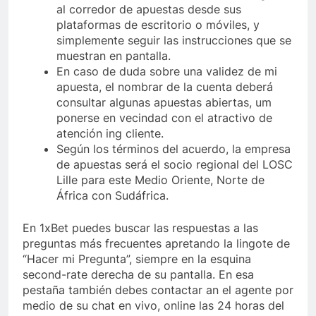
al corredor de apuestas desde sus
plataformas de escritorio o móviles, y
simplemente seguir las instrucciones que se
muestran en pantalla.
En caso de duda sobre una validez de mi
apuesta, el nombrar de la cuenta deberá
consultar algunas apuestas abiertas, um
ponerse en vecindad con el atractivo de
atención ing cliente.
Según los términos del acuerdo, la empresa
de apuestas será el socio regional del LOSC
Lille para este Medio Oriente, Norte de
África con Sudáfrica.
En 1xBet puedes buscar las respuestas a las
preguntas más frecuentes apretando la lingote de
“Hacer mi Pregunta”, siempre en la esquina
second-rate derecha de su pantalla. En esa
pestaña también debes contactar an el agente por
medio de su chat en vivo, online las 24 horas del