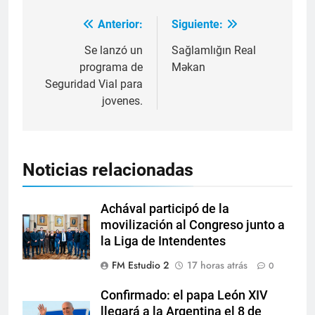
Anterior:
Siguiente:
Se lanzó un
Sağlamlığın Real
programa de
Məkan
Seguridad Vial para
jovenes.
Noticias relacionadas
Achával participó de la
movilización al Congreso junto a
la Liga de Intendentes
FM Estudio 2
17 horas atrás
0
Confirmado: el papa León XIV
llegará a la Argentina el 8 de