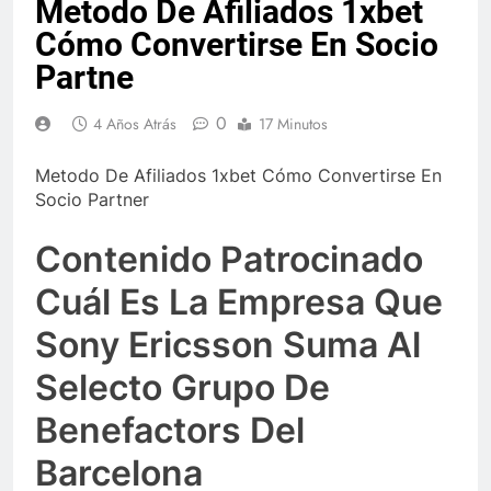
Metodo De Afiliados 1xbet
Cómo Convertirse En Socio
Partne
0
4 Años Atrás
17 Minutos
Metodo De Afiliados 1xbet Cómo Convertirse En
Socio Partner
Contenido Patrocinado
Cuál Es La Empresa Que
Sony Ericsson Suma Al
Selecto Grupo De
Benefactors Del
Barcelona