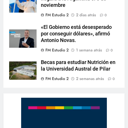
noviembre
FM Estudio 2
2 días atrás
0
«El Gobierno está desesperado
por conseguir dólares», afirmó
Antonio Novas.
FM Estudio 2
1 semana atrás
0
Becas para estudiar Nutrición en
la Universidad Austral de Pilar
FM Estudio 2
2 semanas atrás
0