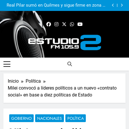
El Municipio sigue apoyando los espacios de cultura
e identidad
Real Pilar sumó en Quilmes y sigue firme en zona de
Reducido
Murió Jorge Messi, el papá del 10 de la selección
argentina
El Municipio acompañó al Centro Papa Francisco en
su primer aniversario
El Municipio sigue apoyando los espacios de cultura
e identidad
Real Pilar sumó en Quilmes y sigue firme en zona de
Reducido
Murió Jorge Messi, el papá del 10 de la selección
argentina
FM Estudio 2
Inicio
Política
Milei convocó a líderes políticos a un nuevo «contrato
social» en base a diez políticas de Estado
GOBIERNO
NACIONALES
POLÍTICA