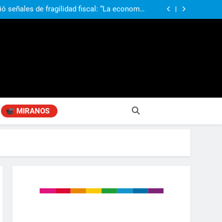
obierno «no renunció» a la venta de tierras a
re otros cambios que considera «gravísimos»
ió señales de fragilidad fiscal: “La economía
problema que puede volver a generar déficit”
 Gobierno “tuvo que dar marcha atrás” con la
mbio de clima político entre los gobernadores
a visita de León XIV a la Argentina: “Hubiera
preferido que no viniera”
obierno «no renunció» a la venta de tierras a
re otros cambios que considera «gravísimos»
ió señales de fragilidad fiscal: “La economía
problema que puede volver a generar déficit”
 Gobierno “tuvo que dar marcha atrás” con la
mbio de clima político entre los gobernadores
a visita de León XIV a la Argentina: “Hubiera
preferido que no viniera”
MIRANOS