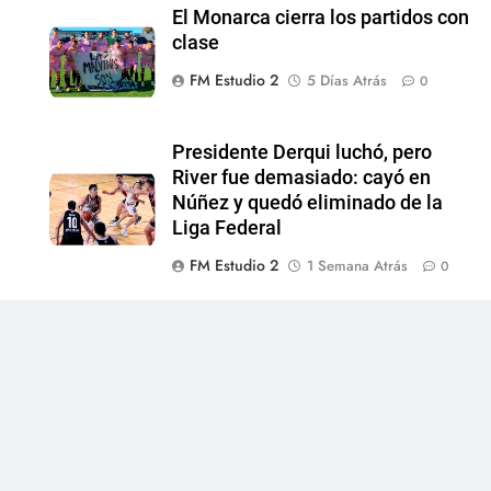
El Monarca cierra los partidos con
clase
FM Estudio 2
5 Días Atrás
0
Presidente Derqui luchó, pero
River fue demasiado: cayó en
Núñez y quedó eliminado de la
Liga Federal
0
FM Estudio 2
1 Semana Atrás
0