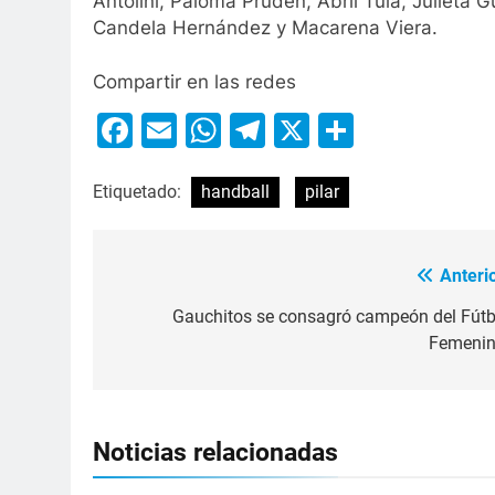
Antolini, Paloma Pruden, Abril Tula, Julieta G
Candela Hernández y Macarena Viera.
Compartir en las redes
Facebook
Email
WhatsApp
Telegram
X
Compart
Etiquetado:
handball
pilar
Anterio
Gauchitos se consagró campeón del Fútb
Femenin
Noticias relacionadas