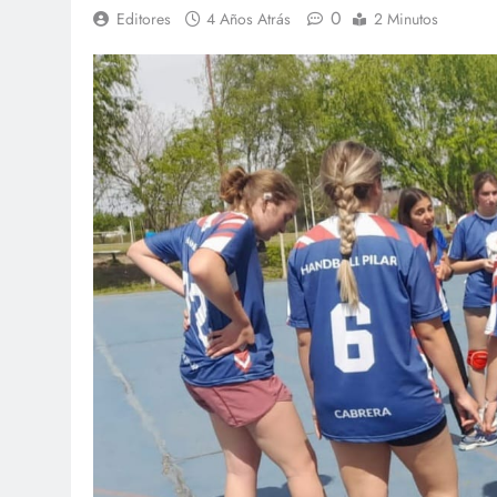
0
Editores
4 Años Atrás
2 Minutos