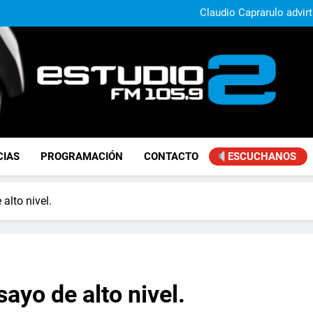
Daniela Vilar aseguró que el G
extranjeros y advirtió sob
Claudio Caprarulo advirt
muestra un 
Carlos Linares afirmó que el
ley de tierras y advirtió un ca
Paco Olveira cuestionó l
Daniela Vilar aseguró que el G
extranjeros y advirtió sob
Claudio Caprarulo advirt
muestra un 
Carlos Linares afirmó que el
ley de tierras y advirtió un ca
Paco Olveira cuestionó l
FM Estudio 2
CIAS
PROGRAMACIÓN
CONTACTO
ESCUCHANOS
alto nivel.
sayo de alto nivel.