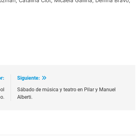
uzmán, Catalina Clot, Micaela Gallina, Delfina Bravo,
ir
r:
Siguiente:
ol
Sábado de música y teatro en Pilar y Manuel
o.
Alberti.