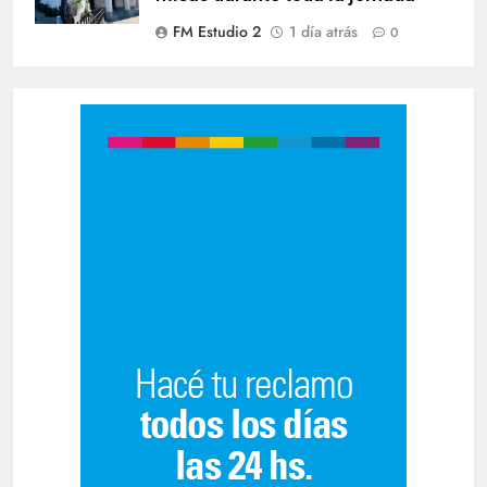
FM Estudio 2
1 día atrás
0