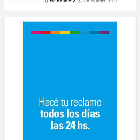
FM Estudio 2
2 días atrás
0