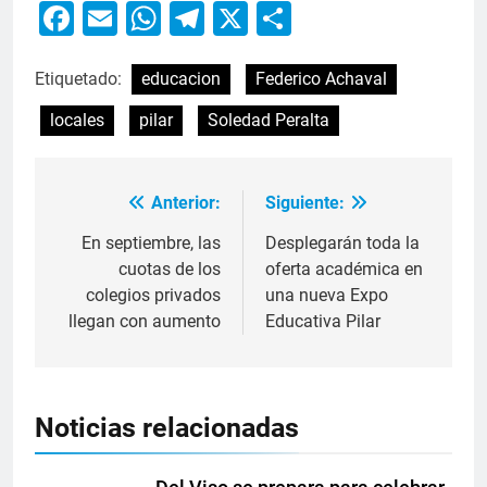
Facebook
Email
WhatsApp
Telegram
X
Compartir
Etiquetado:
educacion
Federico Achaval
locales
pilar
Soledad Peralta
Anterior:
Siguiente:
En septiembre, las
Desplegarán toda la
cuotas de los
oferta académica en
colegios privados
una nueva Expo
llegan con aumento
Educativa Pilar
Noticias relacionadas