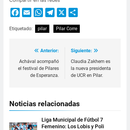
Compartir en las redes
Facebook
Email
WhatsApp
Telegram
X
Compartir
Etiquetado:
pilar
Pilar Corre
Anterior:
Siguiente:
Achával acompañó
Claudia Zakhem es
el festival de Pilares
la nueva presidenta
de Esperanza.
de UCR en Pilar.
Noticias relacionadas
Liga Municipal de Fútbol 7
Femenino: Los Lobis y Poli