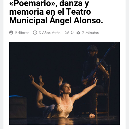
«Poemario», danza y
memoria en el Teatro
Municipal Ángel Alonso.
0
Editores
3 Años Atrás
2 Minutos