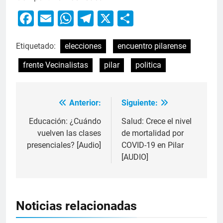
Facebook
Email
WhatsApp
Telegram
X
Compartir
Etiquetado:
elecciones
encuentro pilarense
frente Vecinalistas
pilar
politica
Anterior:
Siguiente:
Educación: ¿Cuándo
Salud: Crece el nivel
vuelven las clases
de mortalidad por
presenciales? [Audio]
COVID-19 en Pilar
[AUDIO]
Noticias relacionadas