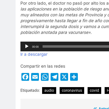
Por otro lado, el doctor no pasó por alto lo
las aplicaciones en la población de riesgo an
muy alineados con las metas de Provincia y 
progresivamente hasta llegar a fin de año co
interrumpirá la segunda dosis y vamos a cum
población anotada para vacunarse».
Reproductor
00:00
de
Ir a descargar
audio
Compartir en las redes
Facebook
Email
WhatsApp
Telegram
X
Compart
Etiquetado:
audio
coronavirus
covid
H
Anteri