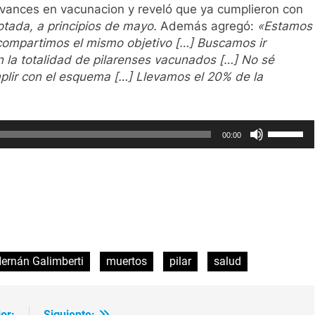
s avances en vacunacion y reveló que ya cumplieron con
otada, a principios de mayo.
Además agregó:
«Estamos
compartimos el mismo objetivo […] Buscamos ir
n la totalidad de pilarenses vacunados […] No sé
plir con el esquema […] Llevamos el 20% de la
Utiliza
00:00
las
teclas
de
flecha
arriba/ab
ir
para
aumenta
ernán Galimberti
muertos
pilar
salud
o
disminui
el
volumen
or:
Siguiente: