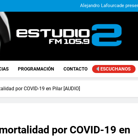
El municipio sigue a
Alejandro Lafourcade present
que, 
Achával, primero en im
Murió Jorge Mes
El municipio sigue a
Alejandro Lafourcade present
que, 
Achával, primero en im
FM Estudio 2
CIAS
PROGRAMACIÓN
CONTACTO
ESCUCHANOS
talidad por COVID-19 en Pilar [AUDIO]
e mortalidad por COVID-19 en