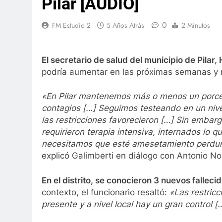
Pilar [AUDIO]
0
FM Estudio 2
5 Años Atrás
2 Minutos
El secretario de salud del municipio de Pilar,
podría aumentar en las próximas semanas y ra
«En Pilar mantenemos más o menos un porcen
contagios […] Seguimos testeando en un nivel
las restricciones favorecieron […] Sin embar
requirieron terapia intensiva, internados lo 
necesitamos que esté amesetamiento perdure
explicó Galimberti en diálogo con Antonio No
En el distrito, se conocieron 3 nuevos fallec
contexto, el funcionario resaltó:
«Las restricc
presente y a nivel local hay un gran control [