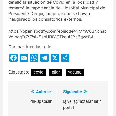
detalló la situacion de Covid en la localidad y
remarcó la importancia del Hospital Municipal de
Presidente Derqui, luego de que se hayan
inaugurado los consultorios externos.
https://open.spotify.com/episode/4iMmC0BNchac
VqjpegTr7V?si=9spUBG10TkautFYaBqwfCA
Compartir en las redes
Facebook
Email
WhatsApp
Telegram
X
Compartir
Etiquetado:
covid
pilar
vacuna
Anterior:
Siguiente:
Pin-Up Casin
İş və işçi axtaranların
portal