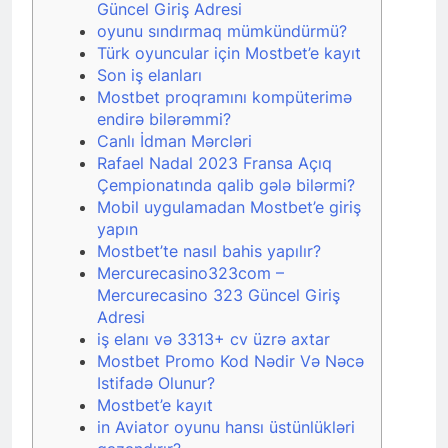
Güncel Giriş Adresi
oyunu sındırmaq mümkündürmü?
Türk oyuncular için Mostbet’e kayıt
Son iş elanları
Mostbet proqramını kompüterimə
endirə bilərəmmi?
Canlı İdman Mərcləri
Rafael Nadal 2023 Fransa Açıq
Çempionatında qalib gələ bilərmi?
Mobil uygulamadan Mostbet’e giriş
yapın
Mostbet’te nasıl bahis yapılır?
Mercurecasino323com –
Mercurecasino 323 Güncel Giriş
Adresi
iş elanı və 3313+ cv üzrə axtar
Mostbet Promo Kod Nədir Və Nəcə
Istifadə Olunur?
Mostbet’e kayıt
in Aviator oyunu hansı üstünlükləri