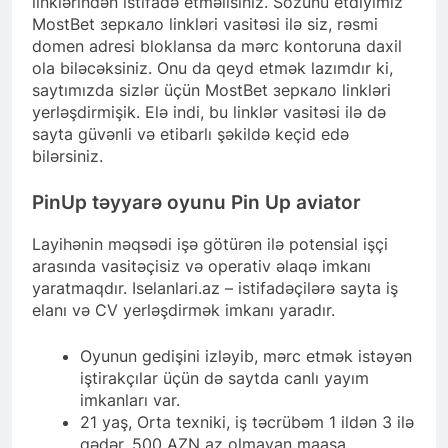
linklərindən istifadə etməlisiniz. Sözünü etdiyimiz
MostBet зеркало linkləri vasitəsi ilə siz, rəsmi
domen adresi bloklansa da mərc kontoruna daxil
ola biləcəksiniz. Onu da qeyd etmək lazımdır ki,
saytımızda sizlər üçün MostBet зеркало linkləri
yerləşdirmişik. Elə indi, bu linklər vasitəsi ilə də
sayta güvənli və etibarlı şəkildə keçid edə
bilərsiniz.
PinUp təyyarə oyunu Pin Up aviator
Layihənin məqsədi işə götürən ilə potensial işçi
arasında vasitəçisiz və operativ əlaqə imkanı
yaratmaqdır. Iselanlari.az – istifadəçilərə sayta iş
elanı və CV yerləşdirmək imkanı yaradır.
Oyunun gedişini izləyib, mərc etmək istəyən
iştirakçılar üçün də saytda canlı yayım
imkanları var.
21 yaş, Orta texniki, iş təcrübəm 1 ildən 3 ilə
qədər, 500 AZN az olmayan maaşa