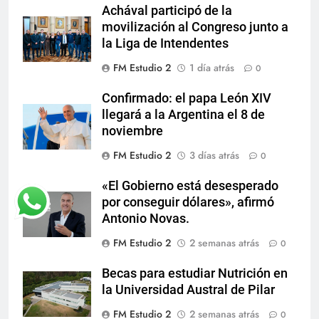
Achával participó de la
movilización al Congreso junto a
la Liga de Intendentes
FM Estudio 2
1 día atrás
0
Confirmado: el papa León XIV
llegará a la Argentina el 8 de
noviembre
FM Estudio 2
3 días atrás
0
«El Gobierno está desesperado
por conseguir dólares», afirmó
Antonio Novas.
FM Estudio 2
2 semanas atrás
0
Becas para estudiar Nutrición en
la Universidad Austral de Pilar
FM Estudio 2
2 semanas atrás
0