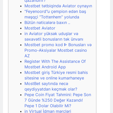
qazandırır?
Mostbet tətbiqində Aviator oynayın
“Feyenoord”u çempion edən baş
məşqçi “Tottenhem” yolunda
Bütün nəticələrə baxın ..
Mostbet Aviator
in Aviator yüksək uduşlar və
səxavətli bonusların tək ünvanı
Mostbet promo kod ᐈ Bonusları və
Promo-Aksiyalar Mostbet casino
AZ
Register With The Assistance Of
Mostbet Android App
Mostbet giriş Türkiye resmi bahis
sitesine ve online kumarhaneye
MostBet saytında necə
qeydiyyatdan keçmək olar?
Pepe Coin Fiyat Tahmini: Pepe Son
7 Günde %250 Değer Kazandı!
Pepe 1 Dolar Olabilir Mi?
in Virtual İdman mərcləri