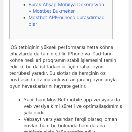
Burak Ahşap Mobilya Dekorasyon
» Mostbet Bukmeker
Mostbet APK-nı necə quraşdırmaq
olar
İOS tətbiqinin yüksək performansı hətta köhnə
cihazlarda da təmin edilir. IPhone və iPad-lərin
köhnə nəsilləri proqramın stabil işləməsini təmin
edir ki, bu da istifadəçilər üçün rahat oyun
təcrübəsi yaradır. Bu slotlar da həmçinin öz
növbəsində öz maraqlı və rəngarəng oyunlarıyla
oyun həvəskarlarını heyrətə gətirir.
Yəni, həm MostBet mobile app versiyası da
veb versiya kimi sürətli və optimallaşdırılmış
şəkildədir.
Vebsayt versiyasından fərqli olaraq idman
növləri həm bu bölmədə həm də ana
səhifədə sizin üçün təqdim edilir.