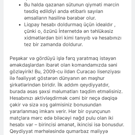
Bu halda qazanan sütunun qiyməti mərcin
təsdiq edildiyi anda etibarlı sayılan
əmsalların hasilinə bərabər olur.
Liqpay hesabı doldurmaq üçün idealdır ,
çünki o, özünü İnternetdə ən təhlükəsiz
xidmətlərdən biri kimi tanıyıb və hesabınızı
tez bir zamanda doldurur.
Peşəkar və gördüyü işlə fərq yaratmaq istəyən
əməkdaşlardan ibarət olan komandamızda səni
gözləyirik! Bu, 2009-cu ildən Curacao lisenziyası
ilə fəaliyyət göstərən dünyanın ən məşhur
şirkətlərindən biridir. İlk addım qeydiyyatdır,
burada əsas şəxsi məlumatları təqdim etməlisiniz.
Hesabınızı aktivləşdirmək cəmi bir neçə dəqiqə
çəkir və sizə xoş gəlmisiniz bonusundan
yararlanmaq imkanı verir. Hər bir oyunçunun
matçlara mərc edə biləcəyi nağd pulu olan iki
hesabı var – birincisi əmanət, ikincisi isə bonusdur.
Qeydiyyat mərhələsində qumarbaz maliyyə