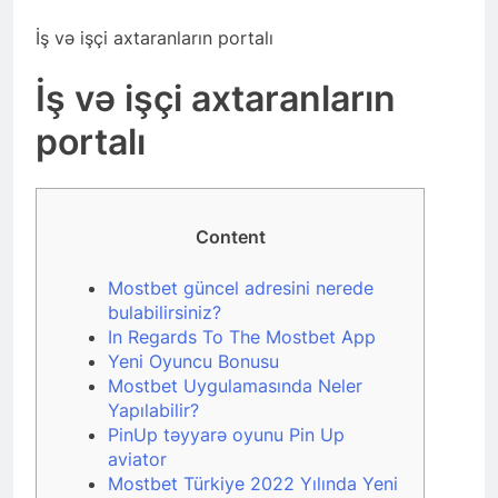
İş və işçi axtaranların portalı
İş və işçi axtaranların
portalı
Content
Mostbet güncel adresini nerede
bulabilirsiniz?
In Regards To The Mostbet App
Yeni Oyuncu Bonusu
Mostbet Uygulamasında Neler
Yapılabilir?
PinUp təyyarə oyunu Pin Up
aviator
Mostbet Türkiye 2022 Yılında Yeni