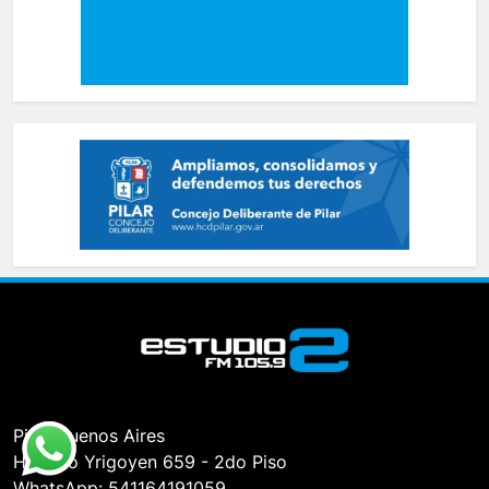
Pilar, Buenos Aires
Hipólito Yrigoyen 659 - 2do Piso
WhatsApp: 541164191059