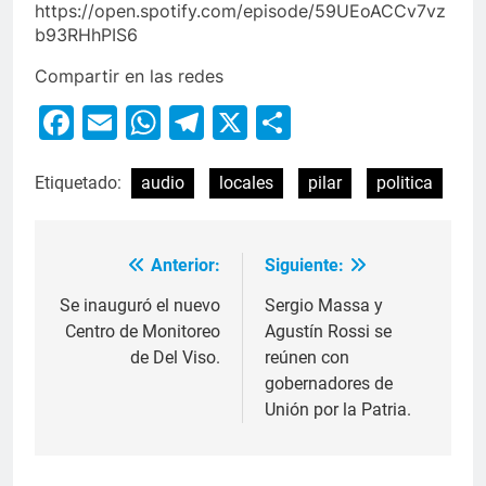
https://open.spotify.com/episode/59UEoACCv7vz
b93RHhPIS6
Compartir en las redes
Facebook
Email
WhatsApp
Telegram
X
Compartir
Etiquetado:
audio
locales
pilar
politica
Anterior:
Siguiente:
Se inauguró el nuevo
Sergio Massa y
Centro de Monitoreo
Agustín Rossi se
de Del Viso.
reúnen con
gobernadores de
Unión por la Patria.