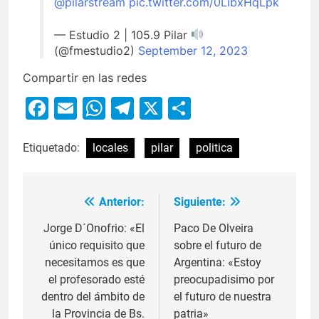
@pilarstream
pic.twitter.com/0LibxHqLpk
— Estudio 2 | 105.9 Pilar
(@fmestudio2)
September 12, 2023
Compartir en las redes
Facebook
Email
WhatsApp
Telegram
X
Compartir
Etiquetado:
locales
pilar
politica
Anterior:
Siguiente:
Jorge D´Onofrio: «El
Paco De Olveira
único requisito que
sobre el futuro de
necesitamos es que
Argentina: «Estoy
el profesorado esté
preocupadisimo por
dentro del ámbito de
el futuro de nuestra
la Provincia de Bs.
patria»