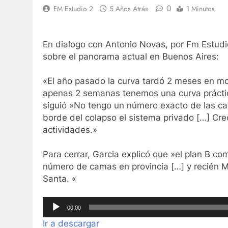
0
FM Estudio 2
5 Años Atrás
1 Minutos
En dialogo con Antonio Novas, por Fm Estudio
sobre el panorama actual en Buenos Aires:
«El año pasado la curva tardó 2 meses en mos
apenas 2 semanas tenemos una curva práctic
siguió »No tengo un número exacto de las cam
borde del colapso el sistema privado […] Cr
actividades.»
Para cerrar, Garcia explicó que »el plan B 
número de camas en provincia […] y recién
Santa. «
Reproductor
00:00
de
Ir a descargar
audio