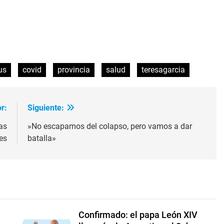
de
flecha
arriba/abaj
ir
para
aumentar
us
covid
provincia
salud
teresagarcia
o
disminuir
el
volumen.
r:
Siguiente:
as
»No escapamos del colapso, pero vamos a dar
es
batalla»
Confirmado: el papa León XIV