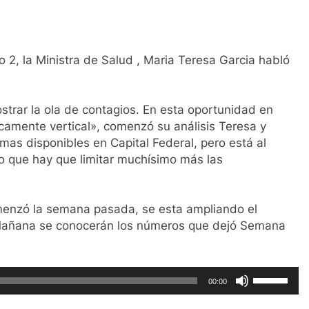
 2, la Ministra de Salud , Maria Teresa Garcia habló
trar la ola de contagios. En esta oportunidad en
amente vertical», comenzó su análisis Teresa y
as disponibles en Capital Federal, pero está al
eo que hay que limitar muchísimo más las
comenzó la semana pasada, se esta ampliando el
 Mañana se conocerán los números que dejó Semana
Utiliza
00:00
las
teclas