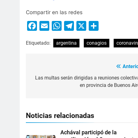
Compartir en las redes
Facebook
Email
WhatsApp
Telegram
X
Compart
Etiquetado:
argentina
conagios
coronavir
Anterio
Las multas serán dirigidas a reuniones colectiv
en provincia de Buenos Air
Noticias relacionadas
Achával participó de la