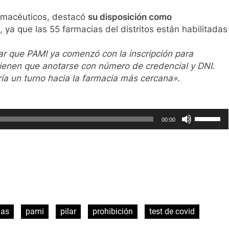
farmacéuticos, destacó
su disposición como
, ya que las 55 farmacias del distritos están habilitadas
ar que PAMI ya comenzó con la inscripción para
tienen que anotarse con número de credencial y DNI.
a un turno hacia la farmacia más cercana».
Utiliza
00:00
las
teclas
de
flecha
arriba/ab
ir
para
aumenta
ias
pami
pilar
prohibición
test de covid
o
disminui