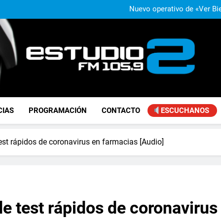
La Secundaria Nº 40 de Manuel 
Nuevo operativo de «Ver Bie
Agustina Propato rechazó la fl
«Se
José Ignacio de Mendiguren advi
con Brasil: «No somo
La Secundaria Nº 40 de Manuel 
Nuevo operativo de «Ver Bie
Agustina Propato rechazó la fl
«Se
José Ignacio de Mendiguren advi
con Brasil: «No somo
FM Estudio 2
CIAS
PROGRAMACIÓN
CONTACTO
ESCUCHANOS
test rápidos de coronavirus en farmacias [Audio]
de test rápidos de coronavirus