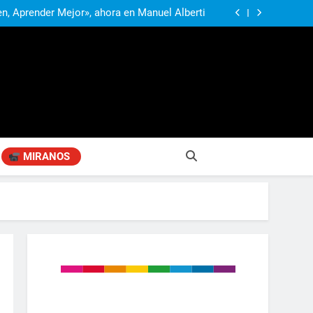
Alberti recibió a los estudiantes ampliada y
sucediendo»
transformada en la vuelta a clases
n, Aprender Mejor», ahora en Manuel Alberti
exibilización de la Ley de Tierras y advirtió:
ría una tragedia para la soberanía argentina»
rtió por el impacto de la crisis diplomática
s conscientes de la gravedad de lo que está
Alberti recibió a los estudiantes ampliada y
sucediendo»
transformada en la vuelta a clases
n, Aprender Mejor», ahora en Manuel Alberti
exibilización de la Ley de Tierras y advirtió:
ría una tragedia para la soberanía argentina»
rtió por el impacto de la crisis diplomática
s conscientes de la gravedad de lo que está
sucediendo»
MIRANOS