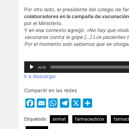
Por otro lado, el presidente del colegio de 
colaboradores en la campaña de vacunación
por el Ministerio.
Y en ese contexto agregó:
»No hay que olvid
vacunarse contra la gripe […] Los pacientes 
Por el momento solo sabemos que se otorgarí
Reproductor
00:00
de
Ir a descargar
audio
Compartir en las redes
Facebook
Email
WhatsApp
Telegram
X
Compart
Etiquetado:
anmat
farmaceuticos
farmac