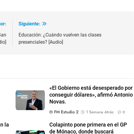
el
volumen
or:
Siguiente:
San
Educación: ¿Cuándo vuelven las clases
io]
presenciales? [Audio]
«El Gobierno está desesperado por
conseguir dólares», afirmó Antonio
Novas.
FM Estudio 2
1 Semana Atrás
0
n la
Colapinto pone primera en el GP
de Mónaco, donde buscará