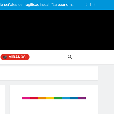
obierno «no renunció» a la venta de tierras a
re otros cambios que considera «gravísimos»
ió señales de fragilidad fiscal: “La economía
problema que puede volver a generar déficit”
 Gobierno “tuvo que dar marcha atrás” con la
mbio de clima político entre los gobernadores
a visita de León XIV a la Argentina: “Hubiera
preferido que no viniera”
obierno «no renunció» a la venta de tierras a
re otros cambios que considera «gravísimos»
ió señales de fragilidad fiscal: “La economía
problema que puede volver a generar déficit”
 Gobierno “tuvo que dar marcha atrás” con la
mbio de clima político entre los gobernadores
a visita de León XIV a la Argentina: “Hubiera
preferido que no viniera”
MIRANOS