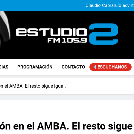
Daniela Vilar aseguró que el G
extranjeros y advirtió sob
Claudio Caprarulo advirt
muestra un 
Carlos Linares afirmó que el
ley de tierras y advirtió un ca
Paco Olveira cuestionó l
Daniela Vilar aseguró que el G
extranjeros y advirtió sob
Claudio Caprarulo advirt
muestra un 
Carlos Linares afirmó que el
ley de tierras y advirtió un ca
Paco Olveira cuestionó l
FM Estudio 2
CIAS
PROGRAMACIÓN
CONTACTO
ESCUCHANOS
en el AMBA. El resto sigue igual.
ión en el AMBA. El resto sigue