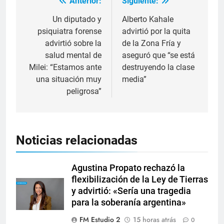
Anterior:
Siguiente:
Un diputado y
Alberto Kahale
psiquiatra forense
advirtió por la quita
advirtió sobre la
de la Zona Fría y
salud mental de
aseguró que “se está
Milei: “Estamos ante
destruyendo la clase
una situación muy
media”
peligrosa”
Noticias relacionadas
Agustina Propato rechazó la
flexibilización de la Ley de Tierras
y advirtió: «Sería una tragedia
para la soberanía argentina»
FM Estudio 2
15 horas atrás
0