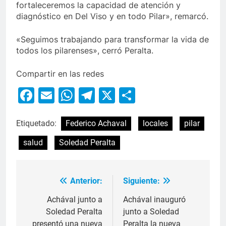
fortaleceremos la capacidad de atención y
diagnóstico en Del Viso y en todo Pilar», remarcó.
«Seguimos trabajando para transformar la vida de
todos los pilarenses», cerró Peralta.
Compartir en las redes
Facebook
Email
WhatsApp
Telegram
X
Compartir
Etiquetado:
Federico Achaval
locales
pilar
salud
Soledad Peralta
Anterior:
Siguiente:
Achával junto a
Achával inauguró
Soledad Peralta
junto a Soledad
presentó una nueva
Peralta la nueva