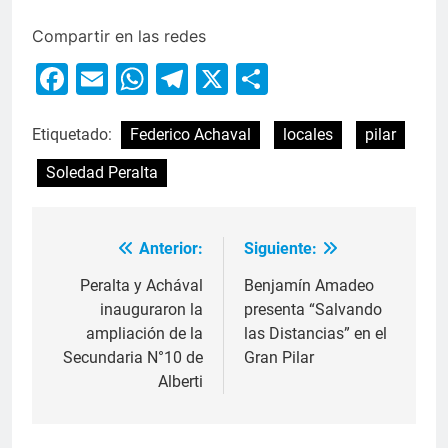
Compartir en las redes
Facebook
Email
WhatsApp
Telegram
X
Compartir
Etiquetado:
Federico Achaval
locales
pilar
Soledad Peralta
Anterior:
Siguiente:
Peralta y Achával
Benjamín Amadeo
inauguraron la
presenta “Salvando
ampliación de la
las Distancias” en el
Secundaria N°10 de
Gran Pilar
Alberti