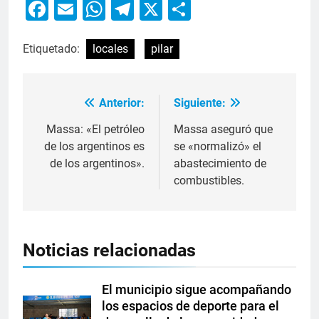
Facebook
Email
WhatsApp
Telegram
X
Compartir
Etiquetado:
locales
pilar
Anterior:
Siguiente:
Massa: «El petróleo
Massa aseguró que
de los argentinos es
se «normalizó» el
de los argentinos».
abastecimiento de
combustibles.
Noticias relacionadas
El municipio sigue acompañando
los espacios de deporte para el