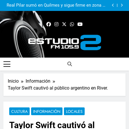
El Municipio sigue apoyando los espacios de cultura
e identidad
Real Pilar sumó en Quilmes y sigue firme en zona de
Reducido
Murió Jorge Messi, el papá del 10 de la selección
argentina
El Municipio acompañó al Centro Papa Francisco en
su primer aniversario
El Municipio sigue apoyando los espacios de cultura
e identidad
Real Pilar sumó en Quilmes y sigue firme en zona de
Reducido
Murió Jorge Messi, el papá del 10 de la selección
argentina
FM Estudio 2
Inicio
Información
Taylor Swift cautivó al público argentino en River.
CULTURA
INFORMACIÓN
LOCALES
Taylor Swift cautivó al