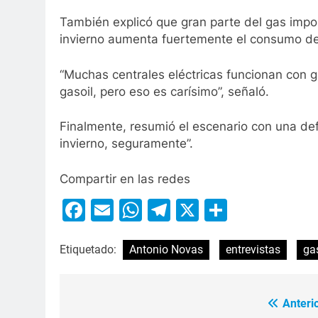
También explicó que gran parte del gas impor
invierno aumenta fuertemente el consumo de 
“Muchas centrales eléctricas funcionan co
gasoil, pero eso es carísimo”, señaló.
Finalmente, resumió el escenario con una def
invierno, seguramente”.
Compartir en las redes
Facebook
Email
WhatsApp
Telegram
X
Compart
Etiquetado:
Antonio Novas
entrevistas
ga
Anterio