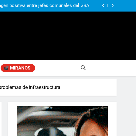
ó su nuevo libro sobre Pilar: “Hay historias
si nadie las plasma, se pierden para siempre”
agen positiva entre jefes comunales del GBA
Fabiana Cantilo presenta ‘Flor de Loto’
compañando los espacios de deporte para el
desarrollo de la comunidad
ó su nuevo libro sobre Pilar: “Hay historias
si nadie las plasma, se pierden para siempre”
agen positiva entre jefes comunales del GBA
Fabiana Cantilo presenta ‘Flor de Loto’
MIRANOS
 problemas de infraestructura