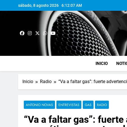
sábado, 8 agosto 2026
6:12:08 AM
INICIO
NOTI
Inicio
Radio
“Va a faltar gas”: fuerte adverten
ANTONIO NOVAS
ENTREVISTAS
GAS
RADIO
“Va a faltar gas”: fuerte