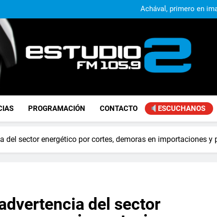
Alejandro Lafourcade present
que, 
Achával, primero en im
El municipio sigue a
Alejandro Lafourcade present
que, 
Achával, primero en im
FM Estudio 2
CIAS
PROGRAMACIÓN
CONTACTO
ESCUCHANOS
cia del sector energético por cortes, demoras en importaciones y
 advertencia del sector