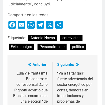
judicialmente”, concluyó.
Compartir en las redes
Facebook
Email
WhatsApp
Telegram
X
Compartir
Etiquetado:
Antonio Novas
entrevistas
Félix Lonigro
Personalmente
politica
Anterior:
Siguiente:
Lula y el fantasma
“Va a faltar gas”:
Bolsonaro: el
fuerte advertencia del
corresponsal Darío
sector energético por
Pignotti advirtió que
cortes, demoras en
Brasil se encamina a
importaciones y
una elección “de
problemas de