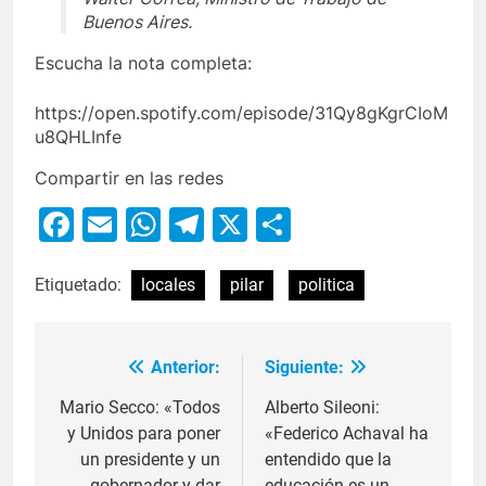
Buenos Aires.
Escucha la nota completa:
https://open.spotify.com/episode/31Qy8gKgrCIoM
u8QHLInfe
Compartir en las redes
Facebook
Email
WhatsApp
Telegram
X
Compartir
Etiquetado:
locales
pilar
politica
Anterior:
Siguiente:
Mario Secco: «Todos
Alberto Sileoni:
y Unidos para poner
«Federico Achaval ha
un presidente y un
entendido que la
gobernador y dar
educación es un