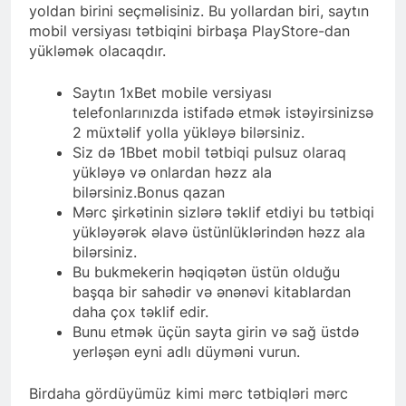
yoldan birini seçməlisiniz. Bu yollardan biri, saytın
mobil versiyası tətbiqini birbaşa PlayStore-dan
yükləmək olacaqdır.
Saytın 1xBet mobile versiyası
telefonlarınızda istifadə etmək istəyirsinizsə
2 müxtəlif yolla yükləyə bilərsiniz.
Siz də 1Bbet mobil tətbiqi pulsuz olaraq
yükləyə və onlardan həzz ala
bilərsiniz.Bonus qazan
Mərc şirkətinin sizlərə təklif etdiyi bu tətbiqi
yükləyərək əlavə üstünlüklərindən həzz ala
bilərsiniz.
Bu bukmekerin həqiqətən üstün olduğu
başqa bir sahədir və ənənəvi kitablardan
daha çox təklif edir.
Bunu etmək üçün sayta girin və sağ üstdə
yerləşən eyni adlı düyməni vurun.
Birdaha gördüyümüz kimi mərc tətbiqləri mərc