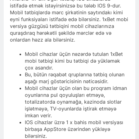
istifadə etmək istəyirsinizsə bu tələb IOS 9-dur.
Mobil tətbiqlərdə mərc şirkətinin saytındakı kimi
eyni funksiyaları istifadə edə bilərsiniz. 1xBet mobi
versiya güzgüsü tətbiqini mobil cihazlarınıza
quraşdıraq hərəkətli şəkildə mərclər edə və
onlardan həzz ala bilərsiniz.
Mobil cihazlar üçün nəzərdə tutulan 1xBet
mobi tətbiqi kimi bu tətbiqi də yükləmək
çox asandır.
Bu, bütün rəqabət qruplarına tətbiq olunan
aşağı marj göstəricisinin nəticəsidir.
Mobil cihazlar üçün olan bu proqram idman
oyunlarına pul qoyuluşları etməyə,
totalizatorda oynamağa, kazinoda slotlar
işlətməyə, TV-oyunlarda iştirak etməyə
imkan verir.
IOS cihazlar üzrə 1 x bahis mobil versiyası
birbaşa AppStore üzərindən yükləyə
bilərsiniz.