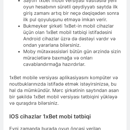
Saytın 1xbet mobil versiyası vasitəsilə yeni
oyun hesabının sürətli qeydiyyatı saytda ilk
giriş zamanı artıq bir neçə dəqiqədən sonra
ilk pul qoyuluşunu etməyə imkan verir.
Bukmeyker şirkəti 1xBet-in mobil cihazlar
üçün olan 1xBet mobil tətbiqi istifadəsini
Android cihazlar üzrə də dəstəyi vardır və
ondan yararlana bilərsiniz.
Moby mütəxəssisləri bütün gün ərzində sizin
müraciətlərə baxmağa və onları
cavablandırmağa hazırdırlar.
1xBet mobile versiyası aplikasiyasını kompüter və
noutbuklarınızda istifadə etmək istəyirsinizsə, bu
hal da mümkündür. Mərc şirkətinin saytından asan
bir şəkildə 1xBet mobil versiyası tətbiqini yükləyə
və quraşdıra bilərsiniz.
IOS cihazlar 1xBet mobi tətbiqi
Eyni zamanda burada oyun öncəsi verilən