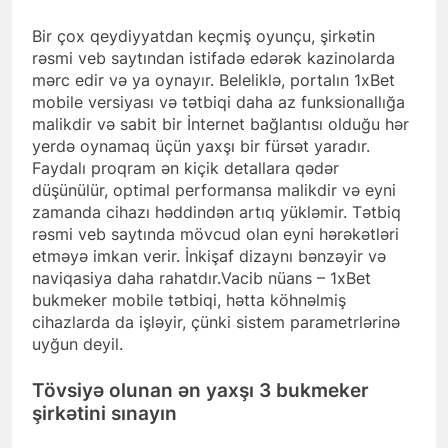
Bir çox qeydiyyatdan keçmiş oyunçu, şirkətin
rəsmi veb saytından istifadə edərək kazinolarda
mərc edir və ya oynayır. Beleliklə, portalın 1xBet
mobile versiyası və tətbiqi daha az funksionallığa
malikdir və sabit bir İnternet bağlantısı olduğu hər
yerdə oynamaq üçün yaxşı bir fürsət yaradır.
Faydalı proqram ən kiçik detallara qədər
düşünülür, optimal performansa malikdir və eyni
zamanda cihazı həddindən artıq yükləmir. Tətbiq
rəsmi veb saytında mövcud olan eyni hərəkətləri
etməyə imkan verir. İnkişaf dizaynı bənzəyir və
naviqasiya daha rahatdır.Vacib nüans – 1xBet
bukmeker mobile tətbiqi, hətta köhnəlmiş
cihazlarda da işləyir, çünki sistem parametrlərinə
uyğun deyil.
Tövsiyə olunan ən yaxşı 3 bukmeker
şirkətini sınayın