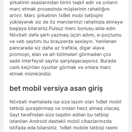
şirkətinin əsaslarından birini təşkil edir və onların
mərc etmək prosesində müştərinin rahatlığını
artırır. Mərc şirkətinin 1xBet mobi tətbiqini
yükləyərək siz də öz mərclərinizi rahatlıqla etməyə
başlaya bilərsiniz.Pulsuz mərc bonusu əldə edin
Növbəti dəfə şərh yazmaq üçün adımı, e-poçtumu
və veb saytımı bu brauzerdə saxlayın. Yenilənən
pəncərədə siz daha az trafiklə, digər əlavə
promoşn, elan və alt-bölmələri görmədən çox
sadə interfeysli saytla qarşılaşacaqsınız. Burada
canlı keçirilən oyunlar görmək və onlara mərc
etmək mümkündür.
bet mobil versiya asan giriş
Növbəti mərhələdə isə sizə lazım olan 1xBet mobil
tətbiqi quraşdırmaq və ondan həzz almaq olacaq.
Sayt tərəfindən sizə təqdim edilən bu tətbiqi
istənilən Android dəstəkli mobil cihazlarınızda
istifadə edə bilərsiniz. 1xBet mobile tətbiqi rəsmi