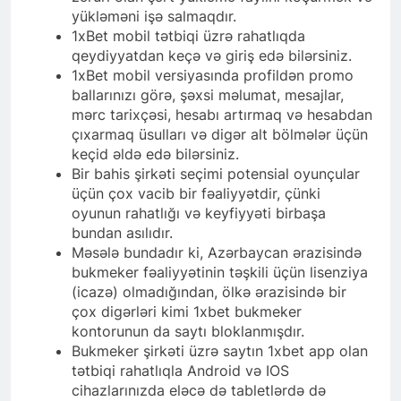
yükləməni işə salmaqdır.
1xBet mobil tətbiqi üzrə rahatlıqda
qeydiyyatdan keçə və giriş edə bilərsiniz.
1xBet mobil versiyasında profildən promo
ballarınızı görə, şəxsi məlumat, mesajlar,
mərc tarixçəsi, hesabı artırmaq və hesabdan
çıxarmaq üsulları və digər alt bölmələr üçün
keçid əldə edə bilərsiniz.
Bir bahis şirkəti seçimi potensial oyunçular
üçün çox vacib bir fəaliyyətdir, çünki
oyunun rahatlığı və keyfiyyəti birbaşa
bundan asılıdır.
Məsələ bundadır ki, Azərbaycan ərazisində
bukmeker fəaliyyətinin təşkili üçün lisenziya
(icazə) olmadığından, ölkə ərazisində bir
çox digərləri kimi 1xbet bukmeker
kontorunun da saytı bloklanmışdır.
Bukmeker şirkəti üzrə saytın 1xbet app olan
tətbiqi rahatlıqla Android və IOS
cihazlarınızda eləcə də tabletlərdə də