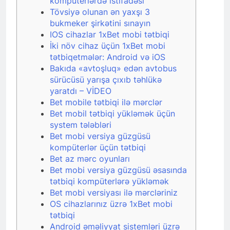
kompüterlərdə istifadəsi
Tövsiyə olunan ən yaxşı 3
bukmeker şirkətini sınayın
IOS cihazlar 1xBet mobi tətbiqi
İki növ cihaz üçün 1xBet mobi
tətbiqetmələr: Android və iOS
Bakıda «avtoşluq» edən avtobus
sürücüsü yarışa çıxıb təhlükə
yaratdı – VİDEO
Bet mobile tətbiqi ilə mərclər
Bet mobil tətbiqi yükləmək üçün
system tələbləri
Bet mobi versiya güzgüsü
kompüterlər üçün tətbiqi
Bet az mərc oyunları
Bet mobi versiya güzgüsü əsasında
tətbiqi kompüterlərə yükləmək
Bet mobi versiyası ilə mərcləriniz
OS cihazlarınız üzrə 1xBet mobi
tətbiqi
Android əməliyyat sistemləri üzrə