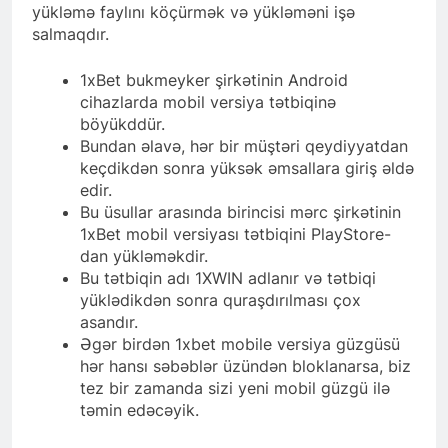
yükləmə faylını köçürmək və yükləməni işə
salmaqdır.
1xBet bukmeyker şirkətinin Android
cihazlarda mobil versiya tətbiqinə
böyükddür.
Bundan əlavə, hər bir müştəri qeydiyyatdan
keçdikdən sonra yüksək əmsallara giriş əldə
edir.
Bu üsullar arasında birincisi mərc şirkətinin
1xBet mobil versiyası tətbiqini PlayStore-
dan yükləməkdir.
Bu tətbiqin adı 1XWIN adlanır və tətbiqi
yüklədikdən sonra quraşdırılması çox
asandır.
Əgər birdən 1xbet mobile versiya güzgüsü
hər hansı səbəblər üzündən bloklanarsa, biz
tez bir zamanda sizi yeni mobil güzgü ilə
təmin edəcəyik.