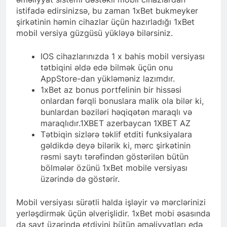
istifadə edirsinizsə, bu zaman 1xBet bukmeyker
şirkətinin həmin cihazlar üçün hazırladığı 1xBet
mobil versiya güzgüsü yükləyə bilərsiniz.
IOS cihazlarınızda 1 x bahis mobil versiyası
tətbiqini əldə edə bilmək üçün onu
AppStore-dan yükləməniz lazımdır.
1xBet az bonus portfelinin bir hissəsi
onlardan fərqli bonuslara malik ola bilər ki,
bunlardan bəziləri həqiqətən maraqlı və
maraqlıdır.1XBET azerbaycan 1XBET AZ
Tətbiqin sizlərə təklif etditi funksiyalara
gəldikdə deyə bilərik ki, mərc şirkətinin
rəsmi saytı tərəfindən göstərilən bütün
bölmələr özünü 1xBet mobile versiyası
üzərində də göstərir.
Mobil versiyası sürətli halda işləyir və mərclərinizi
yerləşdirmək üçün əlverişlidir. 1xBet mobi əsasında
da sayt üzərində etdiyini bütün əməliyyatları edə