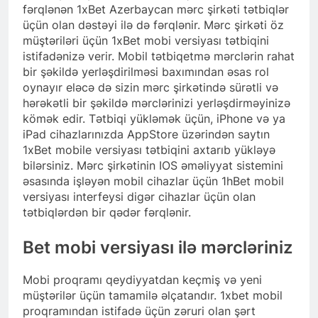
fərqlənən 1xBet Azerbaycan mərc şirkəti tətbiqlər
üçün olan dəstəyi ilə də fərqlənir. Mərc şirkəti öz
müştəriləri üçün 1xBet mobi versiyası tətbiqini
istifadənizə verir. Mobil tətbiqetmə mərclərin rahat
bir şəkildə yerləşdirilməsi baxımından əsas rol
oynayır eləcə də sizin mərc şirkətində sürətli və
hərəkətli bir şəkildə mərclərinizi yerləşdirməyinizə
kömək edir. Tətbiqi yükləmək üçün, iPhone və ya
iPad cihazlarınızda AppStore üzərindən saytın
1xBet mobile versiyası tətbiqini axtarıb yükləyə
bilərsiniz. Mərc şirkətinin IOS əməliyyat sistemini
əsasında işləyən mobil cihazlar üçün 1hBet mobil
versiyası interfeysi digər cihazlar üçün olan
tətbiqlərdən bir qədər fərqlənir.
Bet mobi versiyası ilə mərcləriniz
Mobi proqramı qeydiyyatdan keçmiş və yeni
müştərilər üçün tamamilə əlçatandır. 1xbet mobil
proqramından istifadə üçün zəruri olan şərt