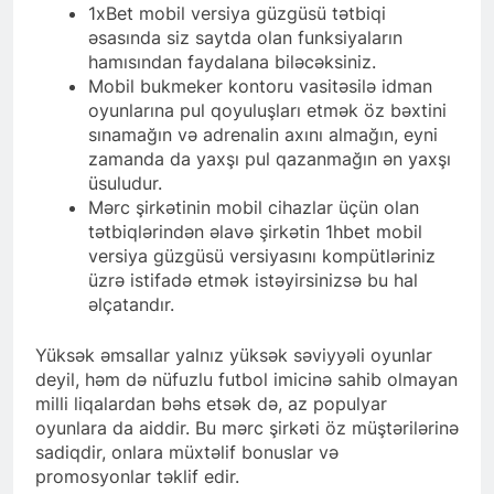
1xBet mobil versiya güzgüsü tətbiqi
əsasında siz saytda olan funksiyaların
hamısından faydalana biləcəksiniz.
Mobil bukmeker kontoru vasitəsilə idman
oyunlarına pul qoyuluşları etmək öz bəxtini
sınamağın və adrenalin axını almağın, eyni
zamanda da yaxşı pul qazanmağın ən yaxşı
üsuludur.
Mərc şirkətinin mobil cihazlar üçün olan
tətbiqlərindən əlavə şirkətin 1hbet mobil
versiya güzgüsü versiyasını kompütləriniz
üzrə istifadə etmək istəyirsinizsə bu hal
əlçatandır.
Yüksək əmsallar yalnız yüksək səviyyəli oyunlar
deyil, həm də nüfuzlu futbol imicinə sahib olmayan
milli liqalardan bəhs etsək də, az populyar
oyunlara da aiddir. Bu mərc şirkəti öz müştərilərinə
sadiqdir, onlara müxtəlif bonuslar və
promosyonlar təklif edir.