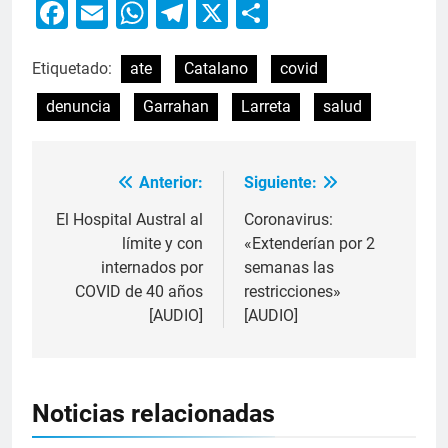
Facebook
Email
WhatsApp
Telegram
X
Compartir
Etiquetado:
ate
Catalano
covid
denuncia
Garrahan
Larreta
salud
Anterior:
Siguiente:
El Hospital Austral al
Coronavirus:
límite y con
«Extenderían por 2
internados por
semanas las
COVID de 40 años
restricciones»
[AUDIO]
[AUDIO]
Noticias relacionadas