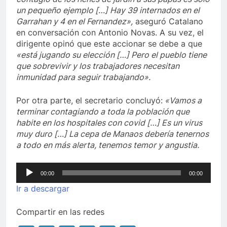
un pequeño ejemplo […] Hay 39 internados en el
Garrahan y 4 en el Fernandez»,
aseguró Catalano
en conversación con Antonio Novas. A su vez, el
dirigente opinó que este accionar se debe a que
«está jugando su elección […] Pero el pueblo tiene
que sobrevivir y los trabajadores necesitan
inmunidad para seguir trabajando».
Por otra parte, el secretario concluyó:
«Vamos a
terminar contagiando a toda la población que
habite en los hospitales con covid […] Es un virus
muy duro […] La cepa de Manaos debería tenernos
a todo en más alerta, tenemos temor y angustia.
Reproductor
00:00
00:00
de
Ir a descargar
audio
Compartir en las redes