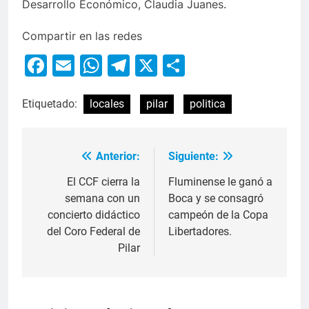
Desarrollo Económico, Claudia Juanes.
Compartir en las redes
Facebook
Email
WhatsApp
Telegram
X
Compartir
Etiquetado:
locales
pilar
politica
Anterior:
Siguiente:
El CCF cierra la
Fluminense le ganó a
semana con un
Boca y se consagró
concierto didáctico
campeón de la Copa
del Coro Federal de
Libertadores.
Pilar