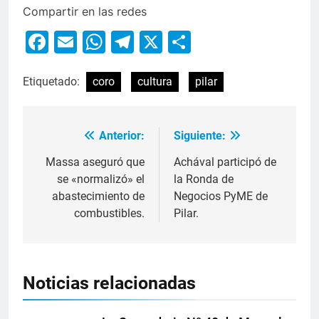
Compartir en las redes
Facebook
Email
WhatsApp
Telegram
X
Compartir
Etiquetado:
coro
cultura
pilar
Anterior:
Siguiente:
Massa aseguró que
Achával participó de
se «normalizó» el
la Ronda de
abastecimiento de
Negocios PyME de
combustibles.
Pilar.
Noticias relacionadas