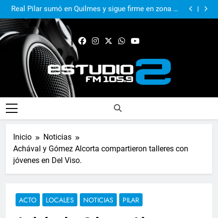
El Municipio sigue apoyando los espacios de cultura
e identidad
Real Pilar sumó en Quilmes y sigue firme en zona de
Reducido
Murió Jorge Messi, el papá del 10 de la selección
argentina
El Municipio acompañó al Centro Papa Francisco en
su primer aniversario
El Municipio sigue apoyando los espacios de cultura
e identidad
Real Pilar sumó en Quilmes y sigue firme en zona de
Reducido
Murió Jorge Messi, el papá del 10 de la selección
argentina
FM Estudio 2
Inicio
Noticias
Achával y Gómez Alcorta compartieron talleres con
jóvenes en Del Viso.
ACTO
LOCALES
NOTICIAS
PILAR