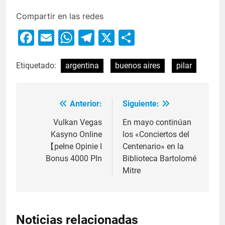
Compartir en las redes
Facebook
Email
WhatsApp
Telegram
X
Compartir
Etiquetado:
argentina
buenos aires
pilar
Anterior:
Siguiente:
Vulkan Vegas
En mayo continúan
Kasyno Online
los «Conciertos del
【pełne Opinie I
Centenario» en la
Bonus 4000 Pln
Biblioteca Bartolomé
Mitre
Noticias relacionadas