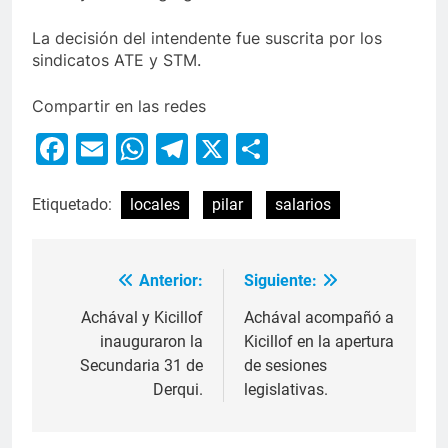
La decisión del intendente fue suscrita por los
sindicatos ATE y STM.
Compartir en las redes
Facebook
Email
WhatsApp
Telegram
X
Compartir
Etiquetado:
locales
pilar
salarios
Anterior:
Siguiente:
Achával y Kicillof
Achával acompañó a
inauguraron la
Kicillof en la apertura
Secundaria 31 de
de sesiones
Derqui.
legislativas.