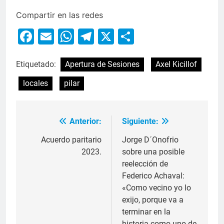
Compartir en las redes
Facebook
Email
WhatsApp
Telegram
X
Compartir
Etiquetado:
Apertura de Sesiones
Axel Kicillof
locales
pilar
Anterior:
Siguiente:
Acuerdo paritario
Jorge D´Onofrio
2023.
sobre una posible
reelección de
Federico Achaval:
«Como vecino yo lo
exijo, porque va a
terminar en la
historia como uno de