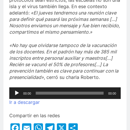
protocolos sean estrictos, las escuelas no son una
isla y el virus también llega. En ese contexto
adelantó:
«El jueves tendremos una reunión clave
para definir qué pasará las próximas semanas […]
Nosotros enviamos un mensaje y fue bien recibido,
compartimos el mismo pensamiento.»
«No hay que olvidarse tampoco de la vacunación
de los docentes. En el padrón hay más de 385 mil
inscriptos entre personal auxiliar y maestros[…]
Recién se vacunó el 50% de profesores[…] La
prevención también es clave para continuar con la
presencialidad»
, cerró su charla Roberto.
Reproductor
00:00
00:00
de
Ir a descargar
audio
Compartir en las redes
Facebook
Email
WhatsApp
Telegram
X
Compartir