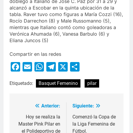
doblegó a Italiano de José C. Paz por 31 a 29 y
alcanzó a Escobar en la quinta ubicación de la
tabla. Raver tuvo como figuras a María Cozzi (16),
Rocío Darrechon (8) y Male Russomanno (5),
mientras que Italiano contó como goleadoras a
Verónica Ahumada (6), Vanesa Barbulo (6) y
Eliana Juncos (5)
Compartir en las redes
Facebook
Email
WhatsApp
Telegram
X
Compartir
Etiquetado:
Basquet Femenino
pilar
Anterior:
Siguiente:
Hoy se realiza la
Comenzó la Copa de
Master Pink Pilar en
la Liga Femenina de
el Polideportivo de
Fútbol.