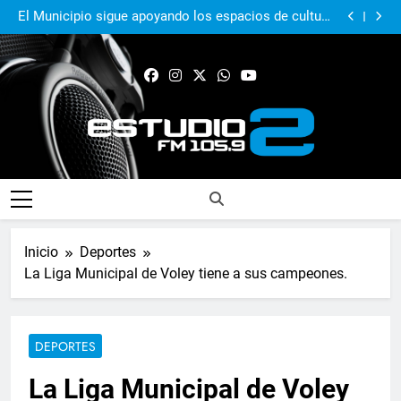
El Municipio acompañó al Centro Papa Francisco en
su primer aniversario
El Municipio sigue apoyando los espacios de cultura
e identidad
Real Pilar sumó en Quilmes y sigue firme en zona de
Reducido
Murió Jorge Messi, el papá del 10 de la selección
argentina
El Municipio acompañó al Centro Papa Francisco en
su primer aniversario
El Municipio sigue apoyando los espacios de cultura
e identidad
Real Pilar sumó en Quilmes y sigue firme en zona de
Reducido
Murió Jorge Messi, el papá del 10 de la selección
argentina
FM Estudio 2
Inicio
Deportes
La Liga Municipal de Voley tiene a sus campeones.
DEPORTES
La Liga Municipal de Voley