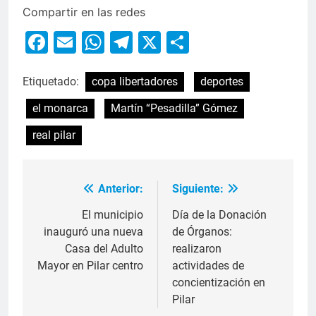
Compartir en las redes
Facebook
Email
WhatsApp
Telegram
X
Compartir
Etiquetado:
copa libertadores
deportes
el monarca
Martín “Pesadilla” Gómez
real pilar
Anterior:
Siguiente:
El municipio
Día de la Donación
inauguró una nueva
de Órganos:
Casa del Adulto
realizaron
Mayor en Pilar centro
actividades de
concientización en
Pilar