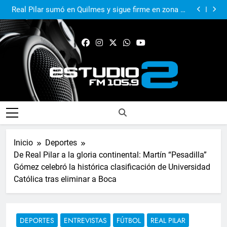
El Municipio sigue apoyando los espacios de cultura
e identidad
Real Pilar sumó en Quilmes y sigue firme en zona de
Reducido
Murió Jorge Messi, el papá del 10 de la selección
argentina
El Municipio acompañó al Centro Papa Francisco en
su primer aniversario
El Municipio sigue apoyando los espacios de cultura
e identidad
Real Pilar sumó en Quilmes y sigue firme en zona de
Reducido
Murió Jorge Messi, el papá del 10 de la selección
argentina
FM Estudio 2
Inicio
Deportes
De Real Pilar a la gloria continental: Martín “Pesadilla”
Gómez celebró la histórica clasificación de Universidad
Católica tras eliminar a Boca
DEPORTES
ENTREVISTAS
FÚTBOL
REAL PILAR