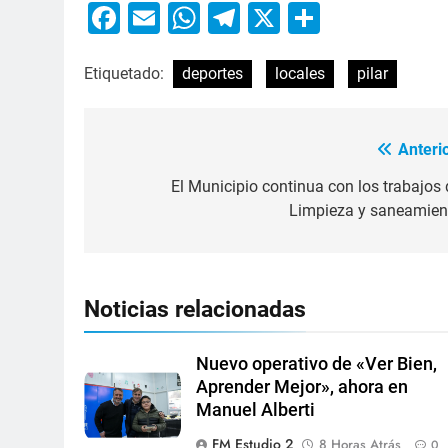
Facebook
Email
WhatsApp
Telegram
X
Compart
Etiquetado:
deportes
locales
pilar
Anterio
El Municipio continua con los trabajos 
Limpieza y saneamien
Noticias relacionadas
Nuevo operativo de «Ver Bien,
Aprender Mejor», ahora en
Manuel Alberti
FM Estudio 2
8 Horas Atrás
0