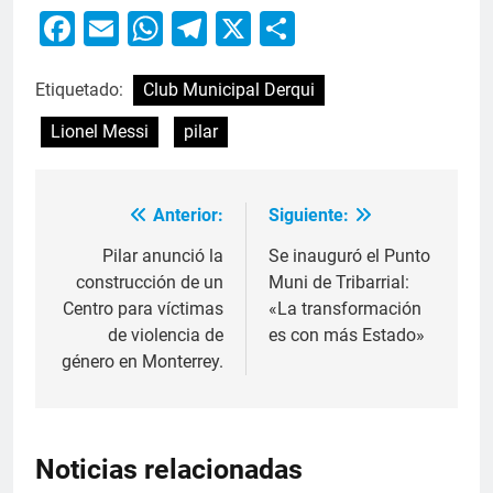
Facebook
Email
WhatsApp
Telegram
X
Compartir
Etiquetado:
Club Municipal Derqui
Lionel Messi
pilar
Anterior:
Siguiente:
Pilar anunció la
Se inauguró el Punto
construcción de un
Muni de Tribarrial:
Centro para víctimas
«La transformación
de violencia de
es con más Estado»
género en Monterrey.
Noticias relacionadas