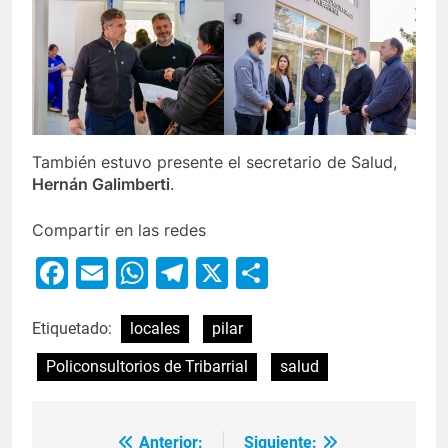
También estuvo presente el secretario de Salud,
Hernán Galimberti
.
Compartir en las redes
Facebook
Email
WhatsApp
Telegram
X
Compartir
Etiquetado:
locales
pilar
Policonsultorios de Tribarrial
salud
Anterior:
Siguiente: