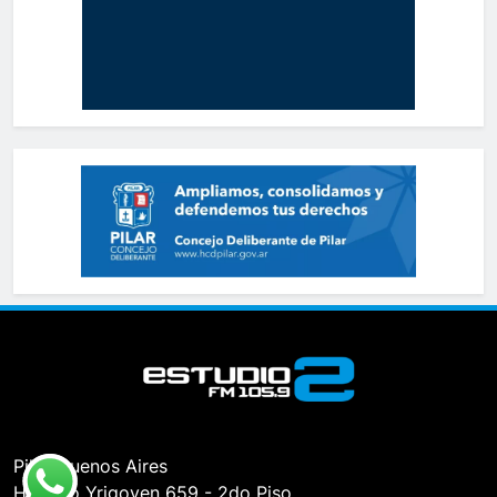
Pilar, Buenos Aires
Hipólito Yrigoyen 659 - 2do Piso