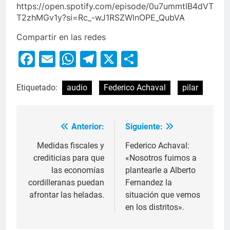
https://open.spotify.com/episode/0u7ummtIB4dVT
T2zhMGv1y?si=Rc_-wJ1RSZWlnOPE_QubVA
Compartir en las redes
Facebook
Email
WhatsApp
Telegram
X
Compartir
Etiquetado:
audio
Federico Achaval
pilar
Anterior:
Siguiente:
Medidas fiscales y
Federico Achaval:
crediticias para que
«Nosotros fuimos a
las economías
plantearle a Alberto
cordilleranas puedan
Fernandez la
afrontar las heladas.
situación que vemos
en los distritos».